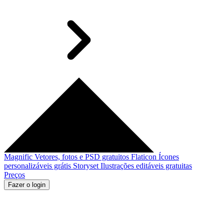
Magnific
Vetores, fotos e PSD gratuitos
Flaticon
Ícones
personalizáveis grátis
Storyset
Ilustrações editáveis gratuitas
Preços
Fazer o login