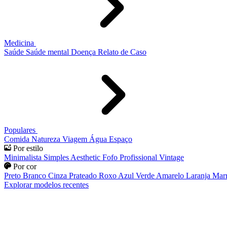
Medicina
Saúde
Saúde mental
Doença
Relato de Caso
Populares
Comida
Natureza
Viagem
Água
Espaço
Por estilo
Minimalista
Simples
Aesthetic
Fofo
Profissional
Vintage
Por cor
Preto
Branco
Cinza
Prateado
Roxo
Azul
Verde
Amarelo
Laranja
Mar
Explorar modelos recentes