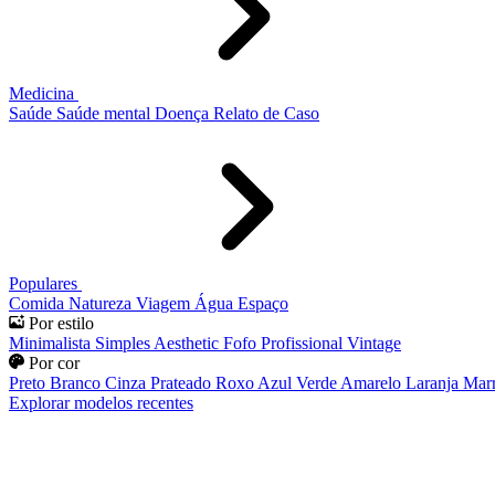
Medicina
Saúde
Saúde mental
Doença
Relato de Caso
Populares
Comida
Natureza
Viagem
Água
Espaço
Por estilo
Minimalista
Simples
Aesthetic
Fofo
Profissional
Vintage
Por cor
Preto
Branco
Cinza
Prateado
Roxo
Azul
Verde
Amarelo
Laranja
Mar
Explorar modelos recentes