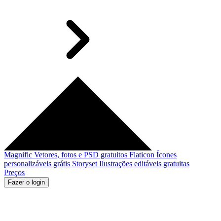
Magnific
Vetores, fotos e PSD gratuitos
Flaticon
Ícones
personalizáveis grátis
Storyset
Ilustrações editáveis gratuitas
Preços
Fazer o login