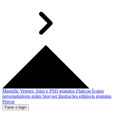
Magnific
Vetores, fotos e PSD gratuitos
Flaticon
Ícones
personalizáveis grátis
Storyset
Ilustrações editáveis gratuitas
Preços
Fazer o login