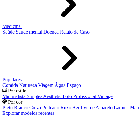
Medicina
Saúde
Saúde mental
Doença
Relato de Caso
Populares
Comida
Natureza
Viagem
Água
Espaço
Por estilo
Minimalista
Simples
Aesthetic
Fofo
Profissional
Vintage
Por cor
Preto
Branco
Cinza
Prateado
Roxo
Azul
Verde
Amarelo
Laranja
Mar
Explorar modelos recentes