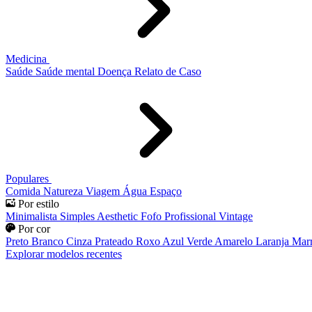
Medicina
Saúde
Saúde mental
Doença
Relato de Caso
Populares
Comida
Natureza
Viagem
Água
Espaço
Por estilo
Minimalista
Simples
Aesthetic
Fofo
Profissional
Vintage
Por cor
Preto
Branco
Cinza
Prateado
Roxo
Azul
Verde
Amarelo
Laranja
Mar
Explorar modelos recentes