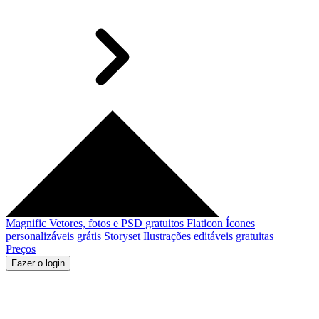
Magnific
Vetores, fotos e PSD gratuitos
Flaticon
Ícones
personalizáveis grátis
Storyset
Ilustrações editáveis gratuitas
Preços
Fazer o login