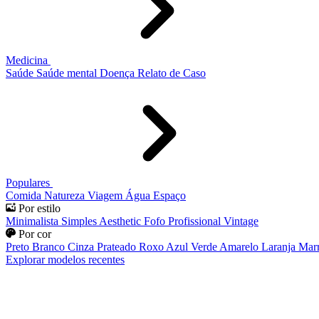
Medicina
Saúde
Saúde mental
Doença
Relato de Caso
Populares
Comida
Natureza
Viagem
Água
Espaço
Por estilo
Minimalista
Simples
Aesthetic
Fofo
Profissional
Vintage
Por cor
Preto
Branco
Cinza
Prateado
Roxo
Azul
Verde
Amarelo
Laranja
Mar
Explorar modelos recentes