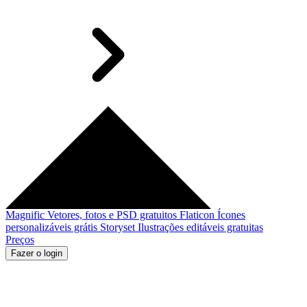
Magnific
Vetores, fotos e PSD gratuitos
Flaticon
Ícones
personalizáveis grátis
Storyset
Ilustrações editáveis gratuitas
Preços
Fazer o login