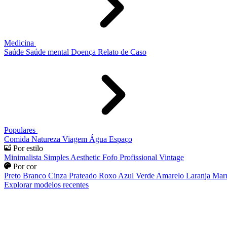
Medicina
Saúde
Saúde mental
Doença
Relato de Caso
Populares
Comida
Natureza
Viagem
Água
Espaço
Por estilo
Minimalista
Simples
Aesthetic
Fofo
Profissional
Vintage
Por cor
Preto
Branco
Cinza
Prateado
Roxo
Azul
Verde
Amarelo
Laranja
Mar
Explorar modelos recentes