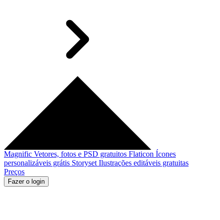
Magnific
Vetores, fotos e PSD gratuitos
Flaticon
Ícones
personalizáveis grátis
Storyset
Ilustrações editáveis gratuitas
Preços
Fazer o login