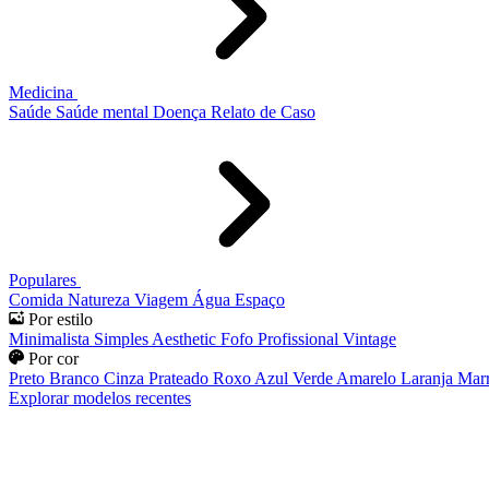
Medicina
Saúde
Saúde mental
Doença
Relato de Caso
Populares
Comida
Natureza
Viagem
Água
Espaço
Por estilo
Minimalista
Simples
Aesthetic
Fofo
Profissional
Vintage
Por cor
Preto
Branco
Cinza
Prateado
Roxo
Azul
Verde
Amarelo
Laranja
Mar
Explorar modelos recentes