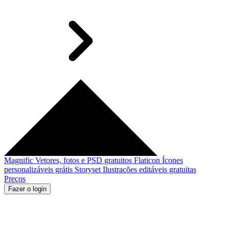
Magnific
Vetores, fotos e PSD gratuitos
Flaticon
Ícones
personalizáveis grátis
Storyset
Ilustrações editáveis gratuitas
Preços
Fazer o login