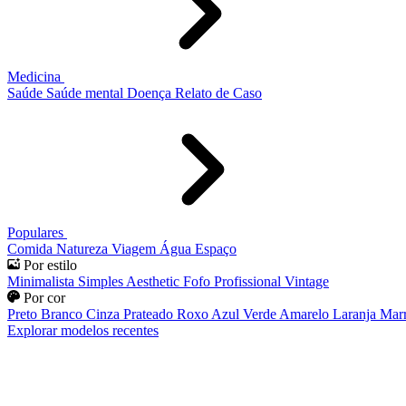
Medicina
Saúde
Saúde mental
Doença
Relato de Caso
Populares
Comida
Natureza
Viagem
Água
Espaço
Por estilo
Minimalista
Simples
Aesthetic
Fofo
Profissional
Vintage
Por cor
Preto
Branco
Cinza
Prateado
Roxo
Azul
Verde
Amarelo
Laranja
Mar
Explorar modelos recentes