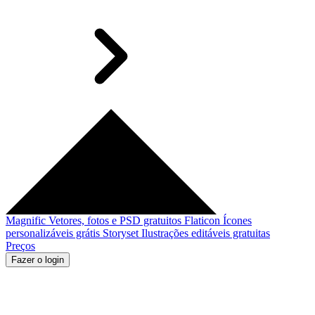
Magnific
Vetores, fotos e PSD gratuitos
Flaticon
Ícones
personalizáveis grátis
Storyset
Ilustrações editáveis gratuitas
Preços
Fazer o login