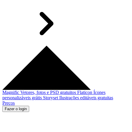
Magnific
Vetores, fotos e PSD gratuitos
Flaticon
Ícones
personalizáveis grátis
Storyset
Ilustrações editáveis gratuitas
Preços
Fazer o login