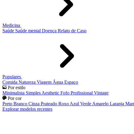
Medicina
Saúde
Saúde mental
Doença
Relato de Caso
Populares
Comida
Natureza
Viagem
Água
Espaço
Por estilo
Minimalista
Simples
Aesthetic
Fofo
Profissional
Vintage
Por cor
Preto
Branco
Cinza
Prateado
Roxo
Azul
Verde
Amarelo
Laranja
Mar
Explorar modelos recentes