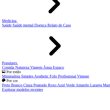
Medicina
Saúde
Saúde mental
Doença
Relato de Caso
Populares
Comida
Natureza
Viagem
Água
Espaço
Por estilo
Minimalista
Simples
Aesthetic
Fofo
Profissional
Vintage
Por cor
Preto
Branco
Cinza
Prateado
Roxo
Azul
Verde
Amarelo
Laranja
Mar
Explorar modelos recentes