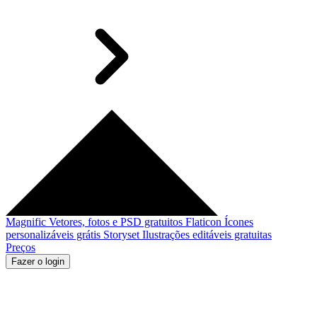
Magnific
Vetores, fotos e PSD gratuitos
Flaticon
Ícones
personalizáveis grátis
Storyset
Ilustrações editáveis gratuitas
Preços
Fazer o login