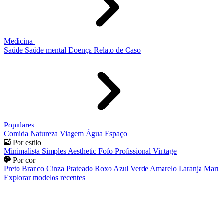
Medicina
Saúde
Saúde mental
Doença
Relato de Caso
Populares
Comida
Natureza
Viagem
Água
Espaço
Por estilo
Minimalista
Simples
Aesthetic
Fofo
Profissional
Vintage
Por cor
Preto
Branco
Cinza
Prateado
Roxo
Azul
Verde
Amarelo
Laranja
Mar
Explorar modelos recentes