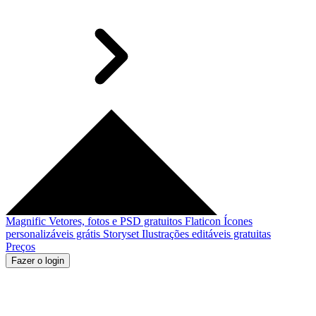
Magnific
Vetores, fotos e PSD gratuitos
Flaticon
Ícones
personalizáveis grátis
Storyset
Ilustrações editáveis gratuitas
Preços
Fazer o login