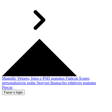
Magnific
Vetores, fotos e PSD gratuitos
Flaticon
Ícones
personalizáveis grátis
Storyset
Ilustrações editáveis gratuitas
Preços
Fazer o login