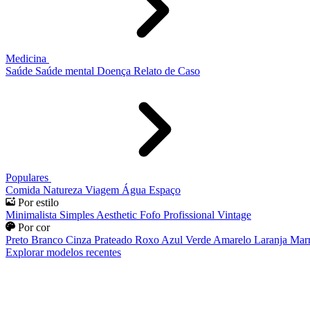
Medicina
Saúde
Saúde mental
Doença
Relato de Caso
Populares
Comida
Natureza
Viagem
Água
Espaço
Por estilo
Minimalista
Simples
Aesthetic
Fofo
Profissional
Vintage
Por cor
Preto
Branco
Cinza
Prateado
Roxo
Azul
Verde
Amarelo
Laranja
Mar
Explorar modelos recentes