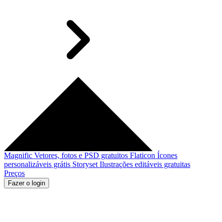
Magnific
Vetores, fotos e PSD gratuitos
Flaticon
Ícones
personalizáveis grátis
Storyset
Ilustrações editáveis gratuitas
Preços
Fazer o login