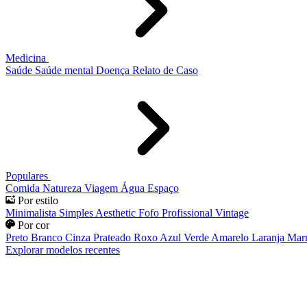
Medicina
Saúde
Saúde mental
Doença
Relato de Caso
Populares
Comida
Natureza
Viagem
Água
Espaço
Por estilo
Minimalista
Simples
Aesthetic
Fofo
Profissional
Vintage
Por cor
Preto
Branco
Cinza
Prateado
Roxo
Azul
Verde
Amarelo
Laranja
Mar
Explorar modelos recentes