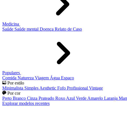
Medicina
Saúde
Saúde mental
Doença
Relato de Caso
Populares
Comida
Natureza
Viagem
Água
Espaço
Por estilo
Minimalista
Simples
Aesthetic
Fofo
Profissional
Vintage
Por cor
Preto
Branco
Cinza
Prateado
Roxo
Azul
Verde
Amarelo
Laranja
Mar
Explorar modelos recentes