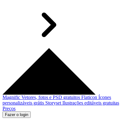
Magnific
Vetores, fotos e PSD gratuitos
Flaticon
Ícones
personalizáveis grátis
Storyset
Ilustrações editáveis gratuitas
Preços
Fazer o login