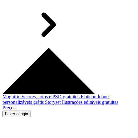
Magnific
Vetores, fotos e PSD gratuitos
Flaticon
Ícones
personalizáveis grátis
Storyset
Ilustrações editáveis gratuitas
Preços
Fazer o login