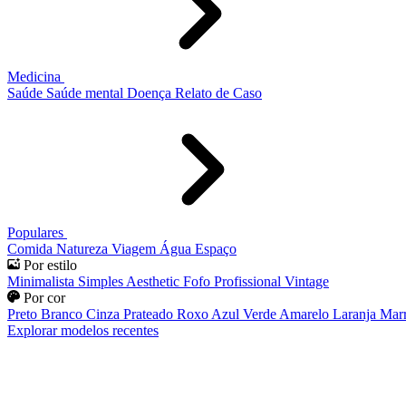
Medicina
Saúde
Saúde mental
Doença
Relato de Caso
Populares
Comida
Natureza
Viagem
Água
Espaço
Por estilo
Minimalista
Simples
Aesthetic
Fofo
Profissional
Vintage
Por cor
Preto
Branco
Cinza
Prateado
Roxo
Azul
Verde
Amarelo
Laranja
Mar
Explorar modelos recentes