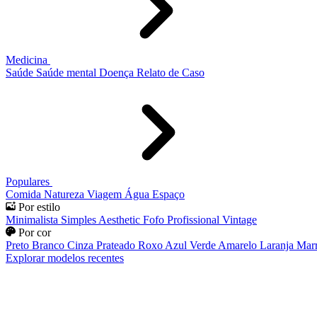
Medicina
Saúde
Saúde mental
Doença
Relato de Caso
Populares
Comida
Natureza
Viagem
Água
Espaço
Por estilo
Minimalista
Simples
Aesthetic
Fofo
Profissional
Vintage
Por cor
Preto
Branco
Cinza
Prateado
Roxo
Azul
Verde
Amarelo
Laranja
Mar
Explorar modelos recentes