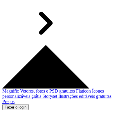
Magnific
Vetores, fotos e PSD gratuitos
Flaticon
Ícones
personalizáveis grátis
Storyset
Ilustrações editáveis gratuitas
Preços
Fazer o login