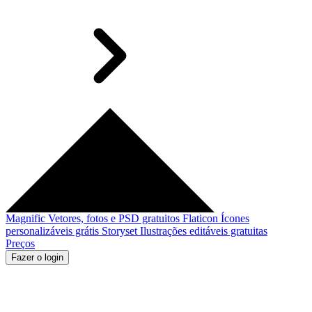
Magnific
Vetores, fotos e PSD gratuitos
Flaticon
Ícones
personalizáveis grátis
Storyset
Ilustrações editáveis gratuitas
Preços
Fazer o login