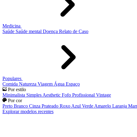
Medicina
Saúde
Saúde mental
Doença
Relato de Caso
Populares
Comida
Natureza
Viagem
Água
Espaço
Por estilo
Minimalista
Simples
Aesthetic
Fofo
Profissional
Vintage
Por cor
Preto
Branco
Cinza
Prateado
Roxo
Azul
Verde
Amarelo
Laranja
Mar
Explorar modelos recentes