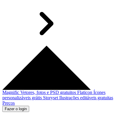
Magnific
Vetores, fotos e PSD gratuitos
Flaticon
Ícones
personalizáveis grátis
Storyset
Ilustrações editáveis gratuitas
Preços
Fazer o login