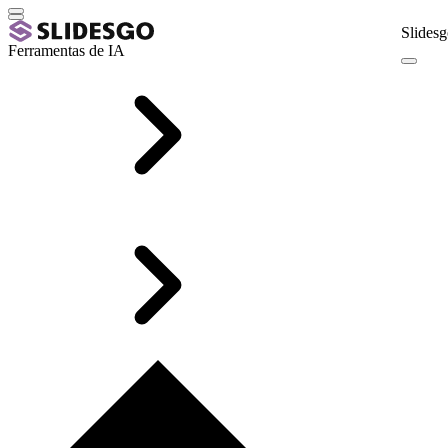
Slidesg
Ferramentas de IA