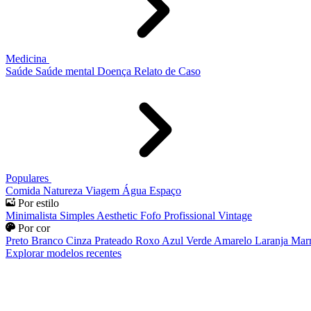
Medicina
Saúde
Saúde mental
Doença
Relato de Caso
Populares
Comida
Natureza
Viagem
Água
Espaço
Por estilo
Minimalista
Simples
Aesthetic
Fofo
Profissional
Vintage
Por cor
Preto
Branco
Cinza
Prateado
Roxo
Azul
Verde
Amarelo
Laranja
Mar
Explorar modelos recentes