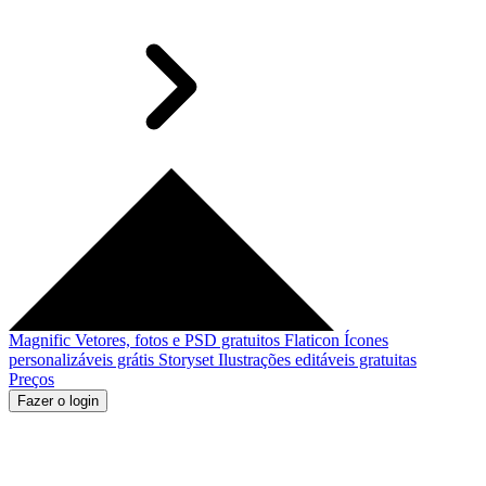
Magnific
Vetores, fotos e PSD gratuitos
Flaticon
Ícones
personalizáveis grátis
Storyset
Ilustrações editáveis gratuitas
Preços
Fazer o login