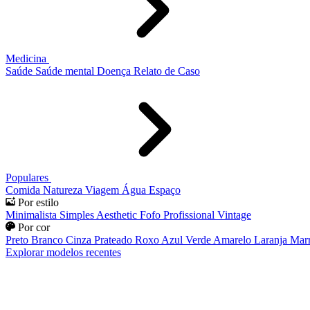
Medicina
Saúde
Saúde mental
Doença
Relato de Caso
Populares
Comida
Natureza
Viagem
Água
Espaço
Por estilo
Minimalista
Simples
Aesthetic
Fofo
Profissional
Vintage
Por cor
Preto
Branco
Cinza
Prateado
Roxo
Azul
Verde
Amarelo
Laranja
Mar
Explorar modelos recentes