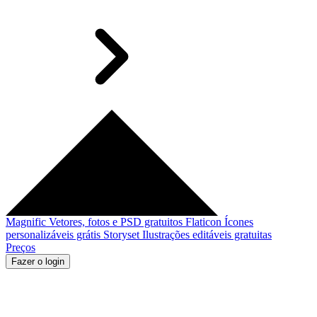
Magnific
Vetores, fotos e PSD gratuitos
Flaticon
Ícones
personalizáveis grátis
Storyset
Ilustrações editáveis gratuitas
Preços
Fazer o login