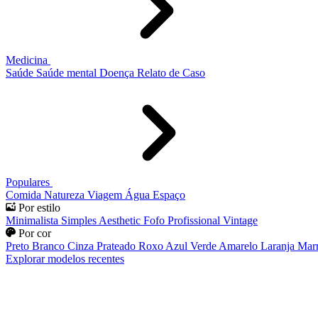
Medicina
Saúde
Saúde mental
Doença
Relato de Caso
Populares
Comida
Natureza
Viagem
Água
Espaço
Por estilo
Minimalista
Simples
Aesthetic
Fofo
Profissional
Vintage
Por cor
Preto
Branco
Cinza
Prateado
Roxo
Azul
Verde
Amarelo
Laranja
Mar
Explorar modelos recentes