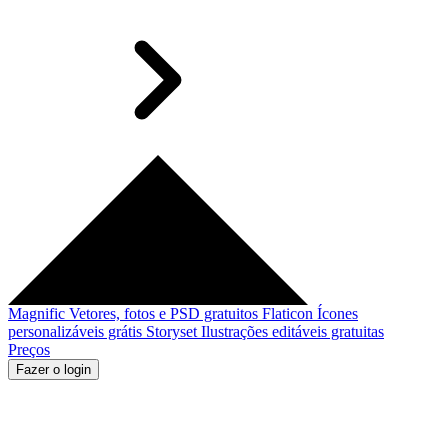
Magnific
Vetores, fotos e PSD gratuitos
Flaticon
Ícones
personalizáveis grátis
Storyset
Ilustrações editáveis gratuitas
Preços
Fazer o login