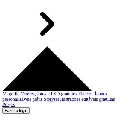
Magnific
Vetores, fotos e PSD gratuitos
Flaticon
Ícones
personalizáveis grátis
Storyset
Ilustrações editáveis gratuitas
Preços
Fazer o login