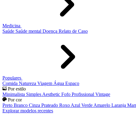
Medicina
Saúde
Saúde mental
Doença
Relato de Caso
Populares
Comida
Natureza
Viagem
Água
Espaço
Por estilo
Minimalista
Simples
Aesthetic
Fofo
Profissional
Vintage
Por cor
Preto
Branco
Cinza
Prateado
Roxo
Azul
Verde
Amarelo
Laranja
Mar
Explorar modelos recentes