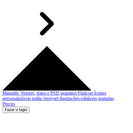
Magnific
Vetores, fotos e PSD gratuitos
Flaticon
Ícones
personalizáveis grátis
Storyset
Ilustrações editáveis gratuitas
Preços
Fazer o login