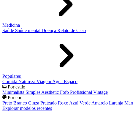
Medicina
Saúde
Saúde mental
Doença
Relato de Caso
Populares
Comida
Natureza
Viagem
Água
Espaço
Por estilo
Minimalista
Simples
Aesthetic
Fofo
Profissional
Vintage
Por cor
Preto
Branco
Cinza
Prateado
Roxo
Azul
Verde
Amarelo
Laranja
Mar
Explorar modelos recentes