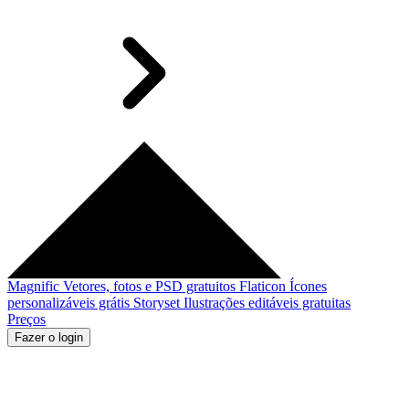
Magnific
Vetores, fotos e PSD gratuitos
Flaticon
Ícones
personalizáveis grátis
Storyset
Ilustrações editáveis gratuitas
Preços
Fazer o login