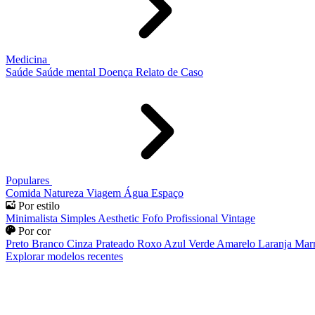
Medicina
Saúde
Saúde mental
Doença
Relato de Caso
Populares
Comida
Natureza
Viagem
Água
Espaço
Por estilo
Minimalista
Simples
Aesthetic
Fofo
Profissional
Vintage
Por cor
Preto
Branco
Cinza
Prateado
Roxo
Azul
Verde
Amarelo
Laranja
Mar
Explorar modelos recentes