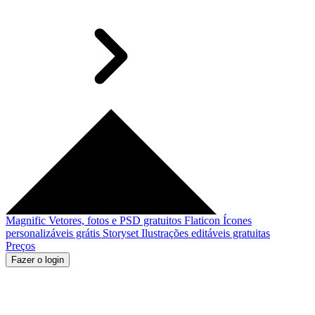
Magnific
Vetores, fotos e PSD gratuitos
Flaticon
Ícones
personalizáveis grátis
Storyset
Ilustrações editáveis gratuitas
Preços
Fazer o login