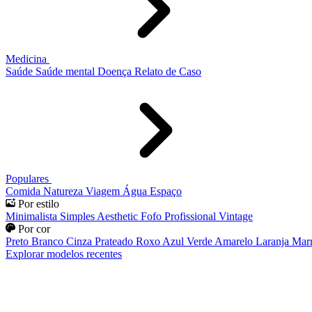
Medicina
Saúde
Saúde mental
Doença
Relato de Caso
Populares
Comida
Natureza
Viagem
Água
Espaço
Por estilo
Minimalista
Simples
Aesthetic
Fofo
Profissional
Vintage
Por cor
Preto
Branco
Cinza
Prateado
Roxo
Azul
Verde
Amarelo
Laranja
Mar
Explorar modelos recentes