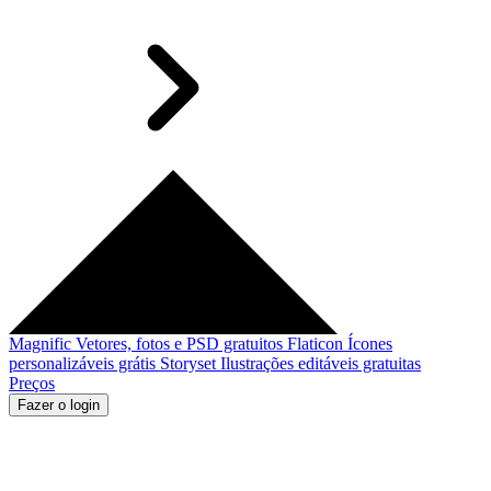
Magnific
Vetores, fotos e PSD gratuitos
Flaticon
Ícones
personalizáveis grátis
Storyset
Ilustrações editáveis gratuitas
Preços
Fazer o login