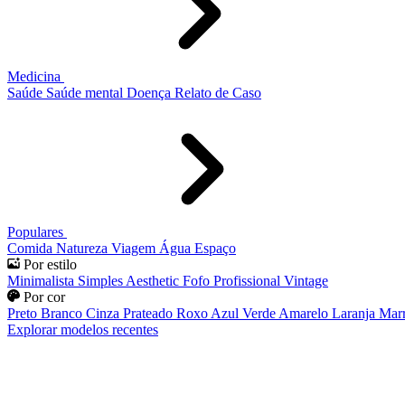
Medicina
Saúde
Saúde mental
Doença
Relato de Caso
Populares
Comida
Natureza
Viagem
Água
Espaço
Por estilo
Minimalista
Simples
Aesthetic
Fofo
Profissional
Vintage
Por cor
Preto
Branco
Cinza
Prateado
Roxo
Azul
Verde
Amarelo
Laranja
Mar
Explorar modelos recentes