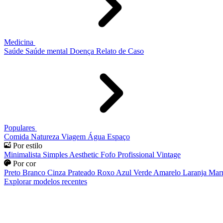
Medicina
Saúde
Saúde mental
Doença
Relato de Caso
Populares
Comida
Natureza
Viagem
Água
Espaço
Por estilo
Minimalista
Simples
Aesthetic
Fofo
Profissional
Vintage
Por cor
Preto
Branco
Cinza
Prateado
Roxo
Azul
Verde
Amarelo
Laranja
Mar
Explorar modelos recentes