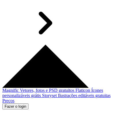
Magnific
Vetores, fotos e PSD gratuitos
Flaticon
Ícones
personalizáveis grátis
Storyset
Ilustrações editáveis gratuitas
Preços
Fazer o login