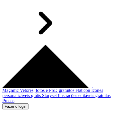
Magnific
Vetores, fotos e PSD gratuitos
Flaticon
Ícones
personalizáveis grátis
Storyset
Ilustrações editáveis gratuitas
Preços
Fazer o login