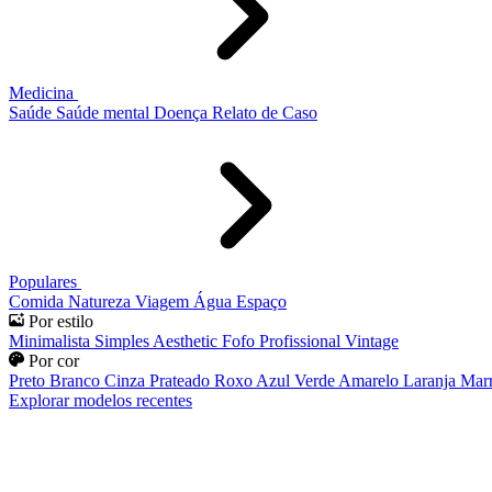
Medicina
Saúde
Saúde mental
Doença
Relato de Caso
Populares
Comida
Natureza
Viagem
Água
Espaço
Por estilo
Minimalista
Simples
Aesthetic
Fofo
Profissional
Vintage
Por cor
Preto
Branco
Cinza
Prateado
Roxo
Azul
Verde
Amarelo
Laranja
Mar
Explorar modelos recentes