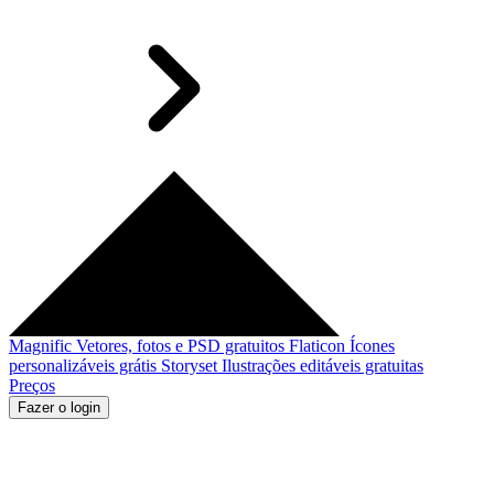
Magnific
Vetores, fotos e PSD gratuitos
Flaticon
Ícones
personalizáveis grátis
Storyset
Ilustrações editáveis gratuitas
Preços
Fazer o login