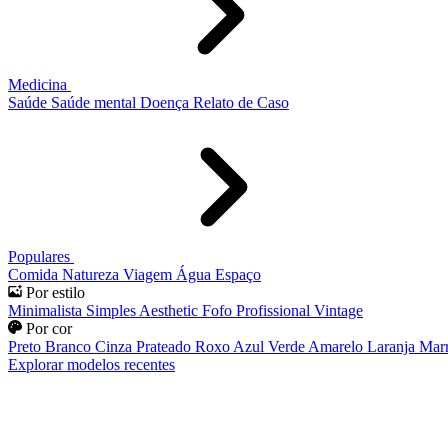
Medicina
Saúde
Saúde mental
Doença
Relato de Caso
Populares
Comida
Natureza
Viagem
Água
Espaço
Por estilo
Minimalista
Simples
Aesthetic
Fofo
Profissional
Vintage
Por cor
Preto
Branco
Cinza
Prateado
Roxo
Azul
Verde
Amarelo
Laranja
Mar
Explorar modelos recentes