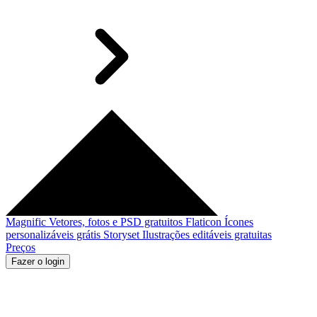
Magnific
Vetores, fotos e PSD gratuitos
Flaticon
Ícones
personalizáveis grátis
Storyset
Ilustrações editáveis gratuitas
Preços
Fazer o login