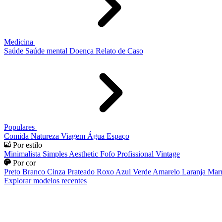
Medicina
Saúde
Saúde mental
Doença
Relato de Caso
Populares
Comida
Natureza
Viagem
Água
Espaço
Por estilo
Minimalista
Simples
Aesthetic
Fofo
Profissional
Vintage
Por cor
Preto
Branco
Cinza
Prateado
Roxo
Azul
Verde
Amarelo
Laranja
Mar
Explorar modelos recentes