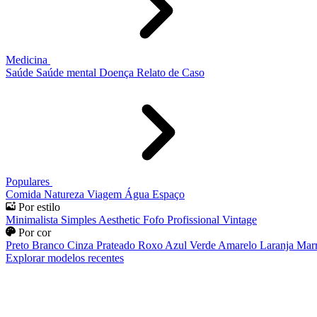
Medicina
Saúde
Saúde mental
Doença
Relato de Caso
Populares
Comida
Natureza
Viagem
Água
Espaço
Por estilo
Minimalista
Simples
Aesthetic
Fofo
Profissional
Vintage
Por cor
Preto
Branco
Cinza
Prateado
Roxo
Azul
Verde
Amarelo
Laranja
Mar
Explorar modelos recentes