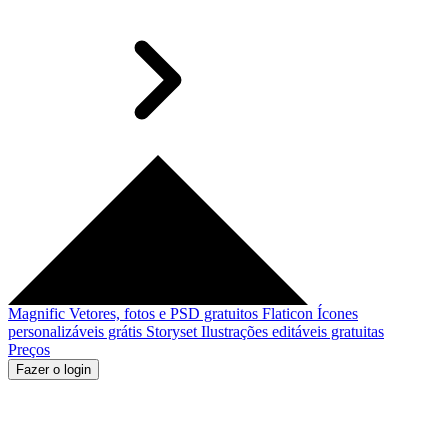
Magnific
Vetores, fotos e PSD gratuitos
Flaticon
Ícones
personalizáveis grátis
Storyset
Ilustrações editáveis gratuitas
Preços
Fazer o login