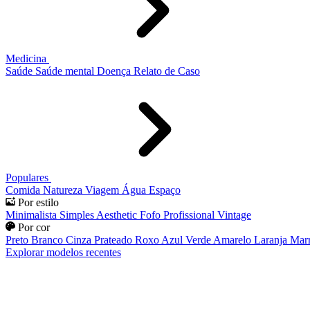
Medicina
Saúde
Saúde mental
Doença
Relato de Caso
Populares
Comida
Natureza
Viagem
Água
Espaço
Por estilo
Minimalista
Simples
Aesthetic
Fofo
Profissional
Vintage
Por cor
Preto
Branco
Cinza
Prateado
Roxo
Azul
Verde
Amarelo
Laranja
Mar
Explorar modelos recentes