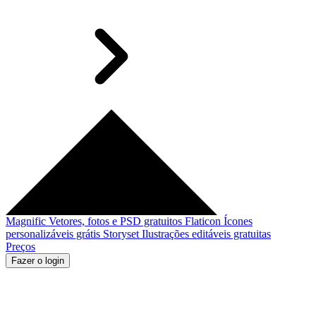
Magnific
Vetores, fotos e PSD gratuitos
Flaticon
Ícones
personalizáveis grátis
Storyset
Ilustrações editáveis gratuitas
Preços
Fazer o login