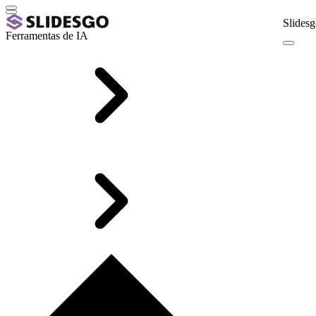
Slidesg
Ferramentas de IA