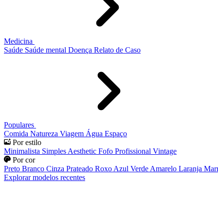
Medicina
Saúde
Saúde mental
Doença
Relato de Caso
Populares
Comida
Natureza
Viagem
Água
Espaço
Por estilo
Minimalista
Simples
Aesthetic
Fofo
Profissional
Vintage
Por cor
Preto
Branco
Cinza
Prateado
Roxo
Azul
Verde
Amarelo
Laranja
Mar
Explorar modelos recentes