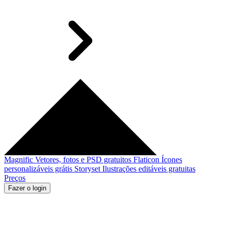
Magnific
Vetores, fotos e PSD gratuitos
Flaticon
Ícones
personalizáveis grátis
Storyset
Ilustrações editáveis gratuitas
Preços
Fazer o login