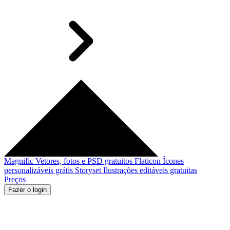
Magnific
Vetores, fotos e PSD gratuitos
Flaticon
Ícones
personalizáveis grátis
Storyset
Ilustrações editáveis gratuitas
Preços
Fazer o login