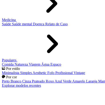
Medicina
Saúde
Saúde mental
Doença
Relato de Caso
Populares
Comida
Natureza
Viagem
Água
Espaço
Por estilo
Minimalista
Simples
Aesthetic
Fofo
Profissional
Vintage
Por cor
Preto
Branco
Cinza
Prateado
Roxo
Azul
Verde
Amarelo
Laranja
Mar
Explorar modelos recentes