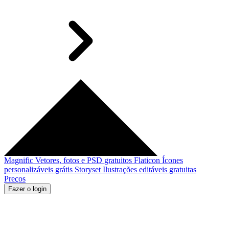
Magnific
Vetores, fotos e PSD gratuitos
Flaticon
Ícones
personalizáveis grátis
Storyset
Ilustrações editáveis gratuitas
Preços
Fazer o login