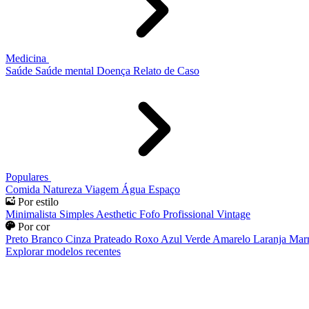
Medicina
Saúde
Saúde mental
Doença
Relato de Caso
Populares
Comida
Natureza
Viagem
Água
Espaço
Por estilo
Minimalista
Simples
Aesthetic
Fofo
Profissional
Vintage
Por cor
Preto
Branco
Cinza
Prateado
Roxo
Azul
Verde
Amarelo
Laranja
Mar
Explorar modelos recentes