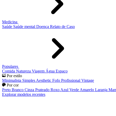
Medicina
Saúde
Saúde mental
Doença
Relato de Caso
Populares
Comida
Natureza
Viagem
Água
Espaço
Por estilo
Minimalista
Simples
Aesthetic
Fofo
Profissional
Vintage
Por cor
Preto
Branco
Cinza
Prateado
Roxo
Azul
Verde
Amarelo
Laranja
Mar
Explorar modelos recentes