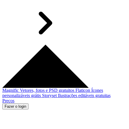
Magnific
Vetores, fotos e PSD gratuitos
Flaticon
Ícones
personalizáveis grátis
Storyset
Ilustrações editáveis gratuitas
Preços
Fazer o login