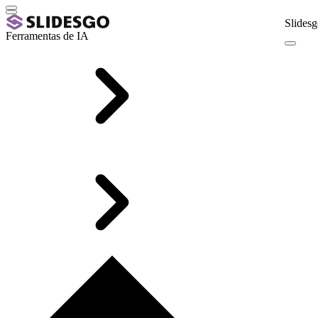
Slidesg
Ferramentas de IA