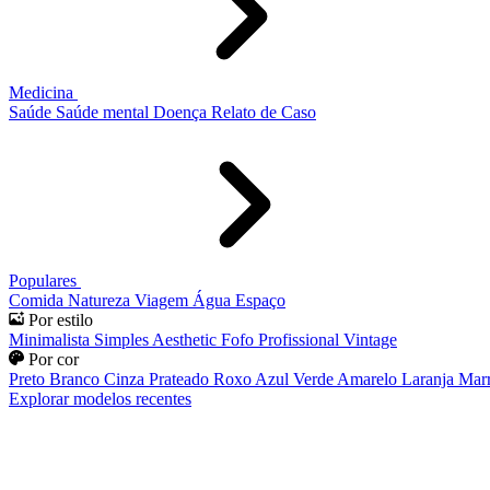
Medicina
Saúde
Saúde mental
Doença
Relato de Caso
Populares
Comida
Natureza
Viagem
Água
Espaço
Por estilo
Minimalista
Simples
Aesthetic
Fofo
Profissional
Vintage
Por cor
Preto
Branco
Cinza
Prateado
Roxo
Azul
Verde
Amarelo
Laranja
Mar
Explorar modelos recentes