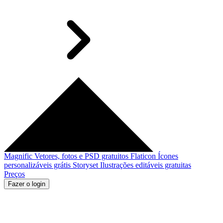
Magnific
Vetores, fotos e PSD gratuitos
Flaticon
Ícones
personalizáveis grátis
Storyset
Ilustrações editáveis gratuitas
Preços
Fazer o login