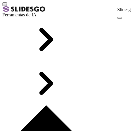
Slidesg
Ferramentas de IA