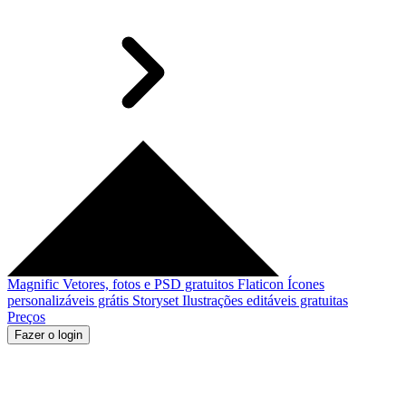
Magnific
Vetores, fotos e PSD gratuitos
Flaticon
Ícones
personalizáveis grátis
Storyset
Ilustrações editáveis gratuitas
Preços
Fazer o login