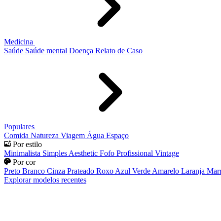
Medicina
Saúde
Saúde mental
Doença
Relato de Caso
Populares
Comida
Natureza
Viagem
Água
Espaço
Por estilo
Minimalista
Simples
Aesthetic
Fofo
Profissional
Vintage
Por cor
Preto
Branco
Cinza
Prateado
Roxo
Azul
Verde
Amarelo
Laranja
Mar
Explorar modelos recentes