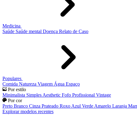
Medicina
Saúde
Saúde mental
Doença
Relato de Caso
Populares
Comida
Natureza
Viagem
Água
Espaço
Por estilo
Minimalista
Simples
Aesthetic
Fofo
Profissional
Vintage
Por cor
Preto
Branco
Cinza
Prateado
Roxo
Azul
Verde
Amarelo
Laranja
Mar
Explorar modelos recentes