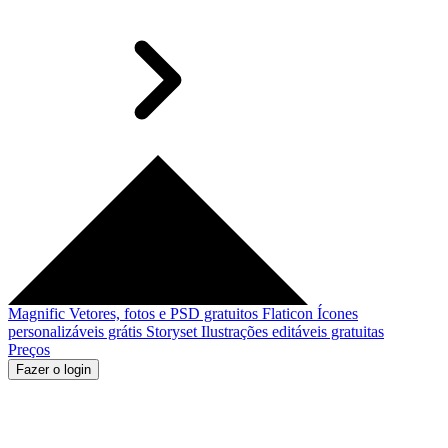
Magnific
Vetores, fotos e PSD gratuitos
Flaticon
Ícones
personalizáveis grátis
Storyset
Ilustrações editáveis gratuitas
Preços
Fazer o login