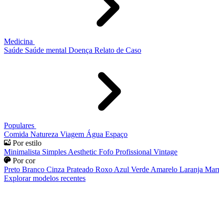
Medicina
Saúde
Saúde mental
Doença
Relato de Caso
Populares
Comida
Natureza
Viagem
Água
Espaço
Por estilo
Minimalista
Simples
Aesthetic
Fofo
Profissional
Vintage
Por cor
Preto
Branco
Cinza
Prateado
Roxo
Azul
Verde
Amarelo
Laranja
Mar
Explorar modelos recentes