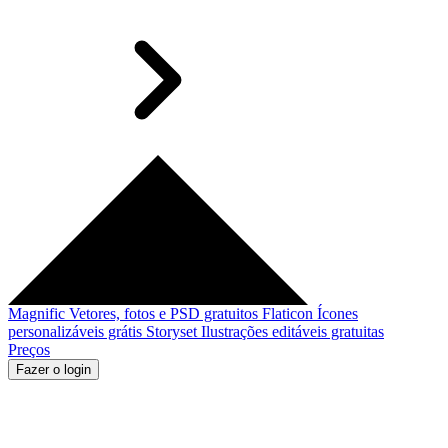
Magnific
Vetores, fotos e PSD gratuitos
Flaticon
Ícones
personalizáveis grátis
Storyset
Ilustrações editáveis gratuitas
Preços
Fazer o login