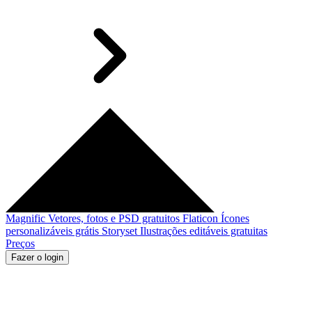
Magnific
Vetores, fotos e PSD gratuitos
Flaticon
Ícones
personalizáveis grátis
Storyset
Ilustrações editáveis gratuitas
Preços
Fazer o login