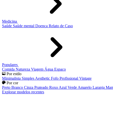
Medicina
Saúde
Saúde mental
Doença
Relato de Caso
Populares
Comida
Natureza
Viagem
Água
Espaço
Por estilo
Minimalista
Simples
Aesthetic
Fofo
Profissional
Vintage
Por cor
Preto
Branco
Cinza
Prateado
Roxo
Azul
Verde
Amarelo
Laranja
Mar
Explorar modelos recentes