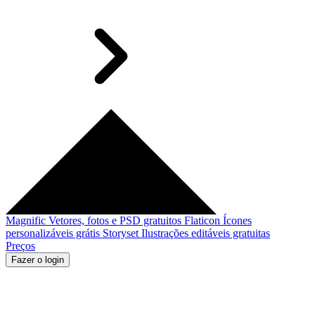
Magnific
Vetores, fotos e PSD gratuitos
Flaticon
Ícones
personalizáveis grátis
Storyset
Ilustrações editáveis gratuitas
Preços
Fazer o login