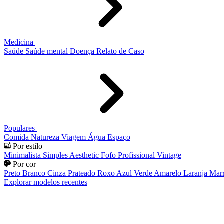
Medicina
Saúde
Saúde mental
Doença
Relato de Caso
Populares
Comida
Natureza
Viagem
Água
Espaço
Por estilo
Minimalista
Simples
Aesthetic
Fofo
Profissional
Vintage
Por cor
Preto
Branco
Cinza
Prateado
Roxo
Azul
Verde
Amarelo
Laranja
Mar
Explorar modelos recentes