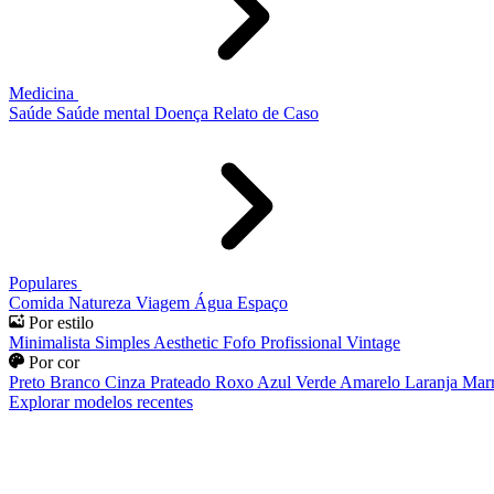
Medicina
Saúde
Saúde mental
Doença
Relato de Caso
Populares
Comida
Natureza
Viagem
Água
Espaço
Por estilo
Minimalista
Simples
Aesthetic
Fofo
Profissional
Vintage
Por cor
Preto
Branco
Cinza
Prateado
Roxo
Azul
Verde
Amarelo
Laranja
Mar
Explorar modelos recentes