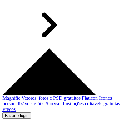
Magnific
Vetores, fotos e PSD gratuitos
Flaticon
Ícones
personalizáveis grátis
Storyset
Ilustrações editáveis gratuitas
Preços
Fazer o login