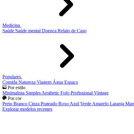
Medicina
Saúde
Saúde mental
Doença
Relato de Caso
Populares
Comida
Natureza
Viagem
Água
Espaço
Por estilo
Minimalista
Simples
Aesthetic
Fofo
Profissional
Vintage
Por cor
Preto
Branco
Cinza
Prateado
Roxo
Azul
Verde
Amarelo
Laranja
Mar
Explorar modelos recentes