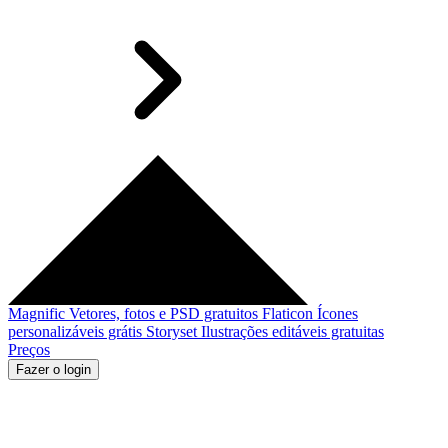
Magnific
Vetores, fotos e PSD gratuitos
Flaticon
Ícones
personalizáveis grátis
Storyset
Ilustrações editáveis gratuitas
Preços
Fazer o login