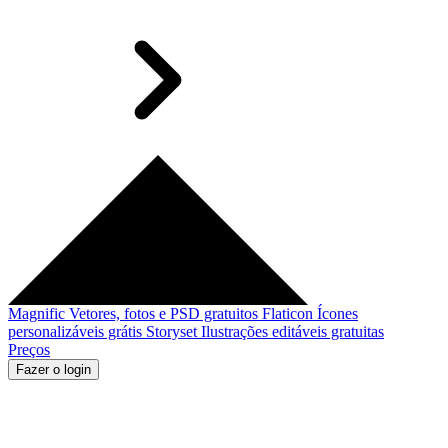
Magnific
Vetores, fotos e PSD gratuitos
Flaticon
Ícones
personalizáveis grátis
Storyset
Ilustrações editáveis gratuitas
Preços
Fazer o login