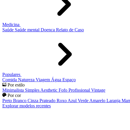
Medicina
Saúde
Saúde mental
Doença
Relato de Caso
Populares
Comida
Natureza
Viagem
Água
Espaço
Por estilo
Minimalista
Simples
Aesthetic
Fofo
Profissional
Vintage
Por cor
Preto
Branco
Cinza
Prateado
Roxo
Azul
Verde
Amarelo
Laranja
Mar
Explorar modelos recentes