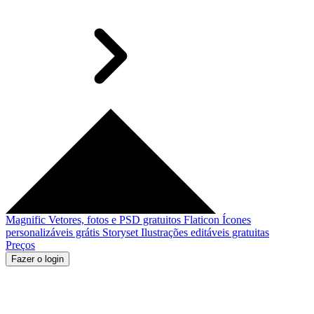
Magnific
Vetores, fotos e PSD gratuitos
Flaticon
Ícones
personalizáveis grátis
Storyset
Ilustrações editáveis gratuitas
Preços
Fazer o login