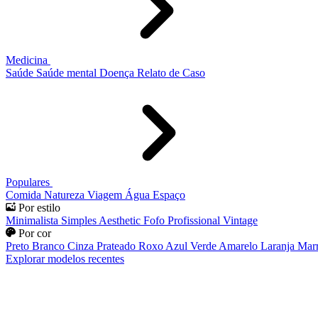
Medicina
Saúde
Saúde mental
Doença
Relato de Caso
Populares
Comida
Natureza
Viagem
Água
Espaço
Por estilo
Minimalista
Simples
Aesthetic
Fofo
Profissional
Vintage
Por cor
Preto
Branco
Cinza
Prateado
Roxo
Azul
Verde
Amarelo
Laranja
Mar
Explorar modelos recentes