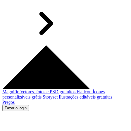
Magnific
Vetores, fotos e PSD gratuitos
Flaticon
Ícones
personalizáveis grátis
Storyset
Ilustrações editáveis gratuitas
Preços
Fazer o login