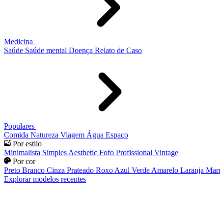
Medicina
Saúde
Saúde mental
Doença
Relato de Caso
Populares
Comida
Natureza
Viagem
Água
Espaço
Por estilo
Minimalista
Simples
Aesthetic
Fofo
Profissional
Vintage
Por cor
Preto
Branco
Cinza
Prateado
Roxo
Azul
Verde
Amarelo
Laranja
Mar
Explorar modelos recentes