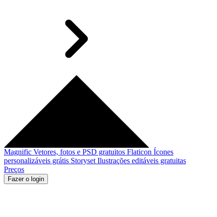
Magnific
Vetores, fotos e PSD gratuitos
Flaticon
Ícones
personalizáveis grátis
Storyset
Ilustrações editáveis gratuitas
Preços
Fazer o login