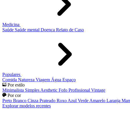
Medicina
Saúde
Saúde mental
Doença
Relato de Caso
Populares
Comida
Natureza
Viagem
Água
Espaço
Por estilo
Minimalista
Simples
Aesthetic
Fofo
Profissional
Vintage
Por cor
Preto
Branco
Cinza
Prateado
Roxo
Azul
Verde
Amarelo
Laranja
Mar
Explorar modelos recentes