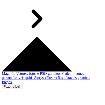
Magnific
Vetores, fotos e PSD gratuitos
Flaticon
Ícones
personalizáveis grátis
Storyset
Ilustrações editáveis gratuitas
Preços
Fazer o login