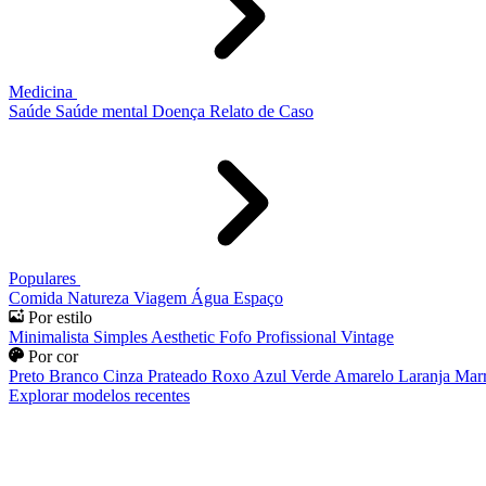
Medicina
Saúde
Saúde mental
Doença
Relato de Caso
Populares
Comida
Natureza
Viagem
Água
Espaço
Por estilo
Minimalista
Simples
Aesthetic
Fofo
Profissional
Vintage
Por cor
Preto
Branco
Cinza
Prateado
Roxo
Azul
Verde
Amarelo
Laranja
Mar
Explorar modelos recentes