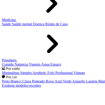
Medicina
Saúde
Saúde mental
Doença
Relato de Caso
Populares
Comida
Natureza
Viagem
Água
Espaço
Por estilo
Minimalista
Simples
Aesthetic
Fofo
Profissional
Vintage
Por cor
Preto
Branco
Cinza
Prateado
Roxo
Azul
Verde
Amarelo
Laranja
Mar
Explorar modelos recentes