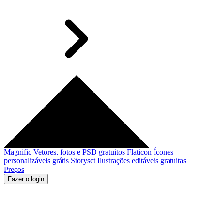
Magnific
Vetores, fotos e PSD gratuitos
Flaticon
Ícones
personalizáveis grátis
Storyset
Ilustrações editáveis gratuitas
Preços
Fazer o login